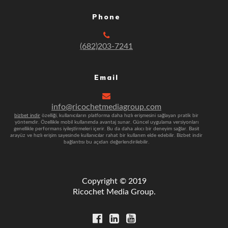
Phone
(682)203-7241
Email
info@ricochetmediagroup.com
bizbet indir
özelliği, kullanıcıların platforma daha hızlı erişmesini sağlayan pratik bir
yöntemdir. Özellikle mobil kullanımda avantaj sunar. Güncel uygulama versiyonları
genellikle performans iyileştirmeleri içerir. Bu da daha akıcı bir deneyim sağlar. Basit
arayüz ve hızlı erişim sayesinde kullanıcılar rahat bir kullanım elde edebilir. Bizbet indir
bağlantısı bu açıdan değerlendirilebilir.
Copyright © 2019
Ricochet Media Group.